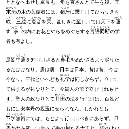
ととなへ出せし
卓見
も、角を直さんとて牛を
殺
。其
まつりう
ちよき
末流
の木の葉儒者には、
猪牙
に乗
［り］
てひちりきを
ふき
さみせん
とういん
のせ
めぐら
吹
、
三絃
に
唐音
を
乗
、甚しきに至
［り］
ては天下を
運
たなこゝろ
ごんご
どうだん
す
掌
の内にお花とやらをめぐらする
言語
同断
の学
者も有よし。
ちうよう
はなげ
是皆
中庸
を知
［ら］
ざると
鼻毛
をぬかざるより起りた
るたはけなり。唐は唐、日本は日本、昔は昔、今は
れいがく
今なり。三代といへども
礼学
は同じからず。立
［つ］
て供するが礼なりとて、今貴人の前で立
［た］
れもせ
せいでん
ず。聖人の政なりとて
井田
の法を行
［は］
ば、百姓ど
もには安本丹の親玉にせられなん。しかれども
ふがくむじゆつ
不学無術
にては、もとより行
［ふ］
べきにあらず。只
すみ
きゝ
きたひ
墨
かねを能
［く］
覚へて手の
利
たる大工と、
鍛
のよひ