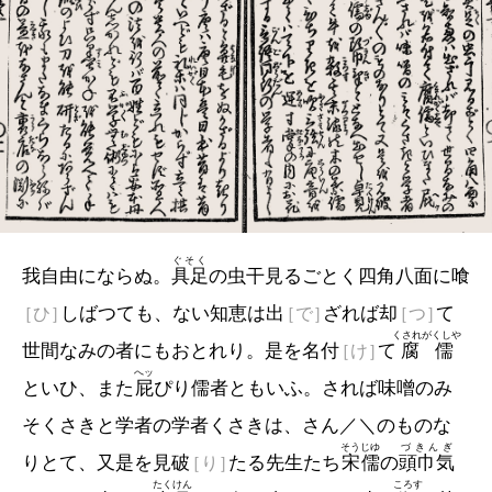
ぐそく
我自由にならぬ。
具足
の虫干見るごとく四角八面に喰
［ひ］
しばつても、ない知恵は出
［で］
ざれば却
［つ］
て
くされがくしや
世間なみの者にもおとれり。是を名付
［け］
て
腐儒
へッ
といひ、また
屁
ぴり儒者ともいふ。されば味噌のみ
そくさきと学者の学者くさきは、さん／＼のものな
そうじゆ
づきんぎ
りとて、又是を見破
［り］
たる先生たち
宋儒
の
頭巾気
たくけん
ころす