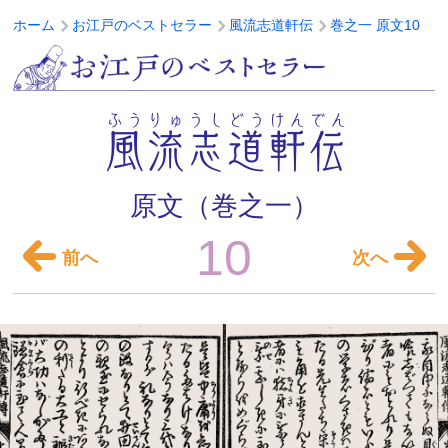
ホーム
お江戸のベストセラー
風流志道軒伝
巻之一 原文10
お江戸のベストセラー
ふうりゅうしどうけんでん
風流志道軒伝
原文（巻之一）
10
前へ
次へ