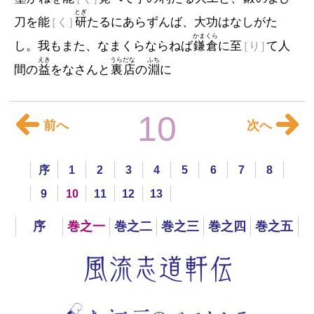
とぎ
刀を能
［く］
研
たるにあらずんば、大功はなしがた
かまくら
し。我もまた、なまくらならねば
鎌倉
に至
［り］
て人
えき
うらだな
ふち
間の
益
をなさんと
裏店
の
淵
に
10
前へ
次へ
序
1
2
3
4
5
6
7
8
9
10
11
12
13
序
巻之一
巻之二
巻之三
巻之四
巻之五
風流志道軒伝